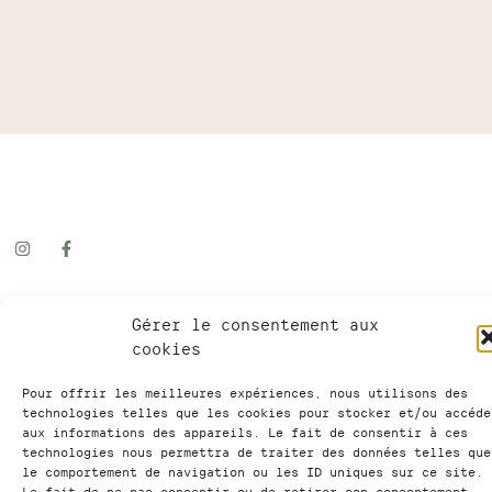
Gérer le consentement aux
Horaires de notre institut
cookies
Jeudi & Vendredi de 9 à 12h30 et de 13h30 à
Pour offrir les meilleures expériences, nous utilisons des
16h30
technologies telles que les cookies pour stocker et/ou accéde
aux informations des appareils. Le fait de consentir à ces
Ouvert certains samedis et lors de nos Portes
technologies nous permettra de traiter des données telles que
Ouvertes (publiés sur notre site et nos réseaux)
le comportement de navigation ou les ID uniques sur ce site.
Le fait de ne pas consentir ou de retirer son consentement