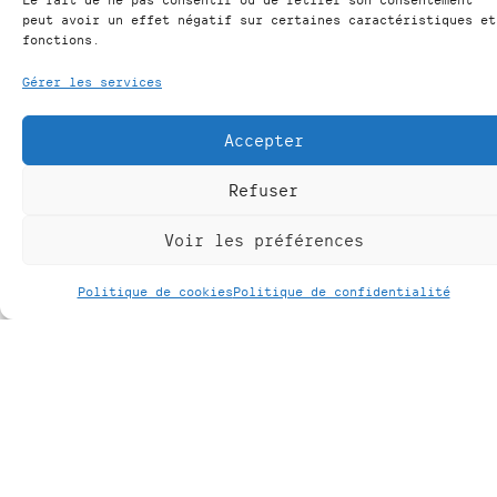
Fermé pendant les congés et vacances scolaires
peut avoir un effet négatif sur certaines caractéristiques et
fonctions.
Uniquement sur rendez-vous, téléphone :
+32(0)4/223.41.14
Gérer les services
Accepter
Pour se rendre chez nous
Refuser
Parking Charles Magnette, 7e étage
À 2 pas de la Place Cathédrale et du XX août
Voir les préférences
Hall d'entrée du parking, 1er ascenseur, 7e étage
Politique de cookies
Politique de confidentialité
Adresse & contact
Rue Soeurs-de-Hasque, 1/B
4000 LIÈGE
E-mail :
info@maudmarcy.be