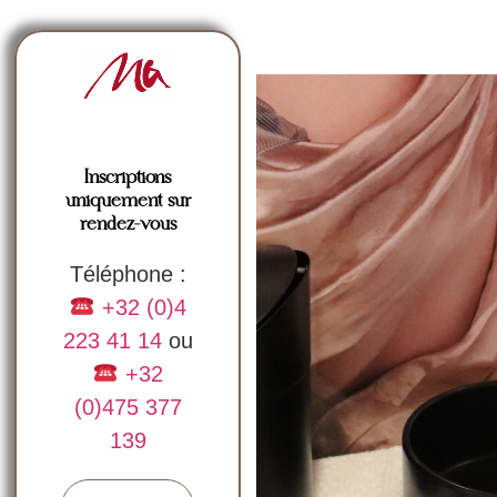
Inscriptions
uniquement sur
rendez-vous
Téléphone :
+32 (0)4
223 41 14
ou
+32
(0)475 377
139