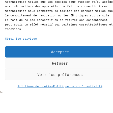
technologies telles que les cookies pour stocker et/ou accéde
aux informations des appareils. Le fait de consentir à ces
technologies nous permettra de traiter des données telles que
le comportement de navigation ou les ID uniques sur ce site.
Le fait de ne pas consentir ou de retirer son consentement
peut avoir un effet négatif sur certaines caractéristiques et
fonctions.
Gérer les services
Accepter
Refuser
Voir les préférences
Besoin d'infos complémentaires ?
N'hésitez pas à nous
Politique de cookies
Politique de confidentialité
contacter via notre
formulaire de contact,
nous répondons à tous les