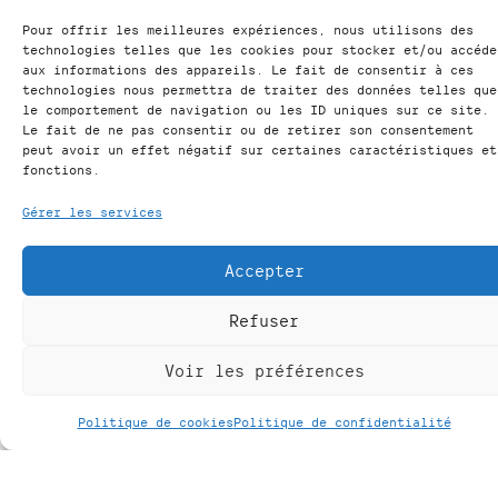
Pour offrir les meilleures expériences, nous utilisons des
technologies telles que les cookies pour stocker et/ou accéde
aux informations des appareils. Le fait de consentir à ces
technologies nous permettra de traiter des données telles que
le comportement de navigation ou les ID uniques sur ce site.
Le fait de ne pas consentir ou de retirer son consentement
peut avoir un effet négatif sur certaines caractéristiques et
fonctions.
Gérer les services
Accepter
Horaires de notre institut
Refuser
Jeudi & Vendredi de 9 à 12h30 et de 13h30 à
Voir les préférences
16h30
Ouvert certains samedis et lors de nos Portes
Politique de cookies
Politique de confidentialité
Ouvertes (publiés sur notre site et nos réseaux)
Fermé pendant les congés et vacances scolaires