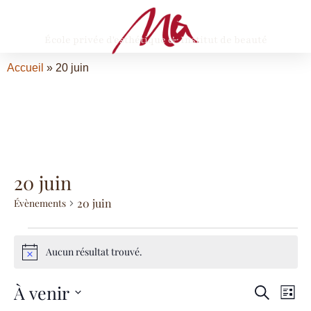
École privée d'esthétique & Institut de beauté
Accueil
»
20 juin
20 juin
20 juin
Évènements
Aucun résultat trouvé.
Notice
Na
À venir
Rec
Recherch
Liste
Sélectionnez